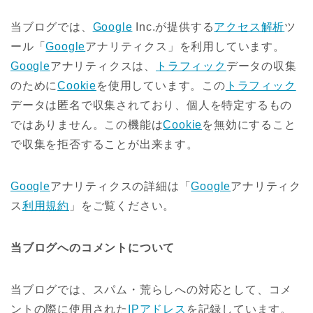
当ブログでは、
Google
Inc.が提供する
アクセス解析
ツ
ール「
Google
アナリティクス」を利用しています。
Google
アナリティクスは、
トラフィック
データの収集
のために
Cookie
を使用しています。この
トラフィック
データは匿名で収集されており、個人を特定するもの
ではありません。この機能は
Cookie
を無効にすること
で収集を拒否することが出来ます。
Google
アナリティクスの詳細は「
Google
アナリティク
ス
利用規約
」をご覧ください。
当ブログへのコメントについて
当ブログでは、スパム・荒らしへの対応として、コメ
ントの際に使用された
IPアドレス
を記録しています。