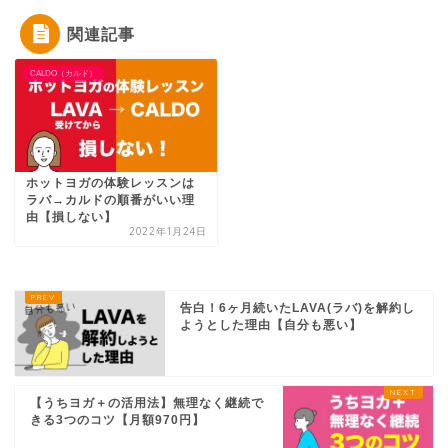
関連記事
CALDO（カルド）
ホットヨガの体験レッスンは
ラバ→カルドの順番がいい理
由【損しない】
2022年1月24日
告白！6ヶ月続いたLAVA(ラバ)を解約し
ようとした理由【自分も悪い】
【うちヨガ＋の活用法】無理なく継続で
きる3つのコツ【月額970円】