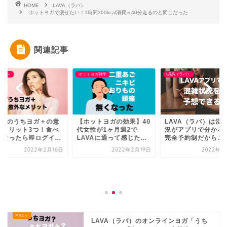
HOME
LAVA（ラバ）
ホットヨガで痩せたい！1時間300kcal消費＝40分走るのと同じだった
関連記事
ヨガ＋
ホットヨガ雑学
LAVA（ラバ）
AVAのうちヨガ＋の意
【ホットヨガの効果】40
LAVA（ラバ）は混
なメリット3つ！食べ
代女性が1ヶ月週2で
況がアプリで分かる
くなったら即ログイ...
LAVAに通って感じた...
完全予約制だからこそ.
2022年2月16日
2022年2月19日
2022年2
LAVA（ラバ）のオンラインヨガ「うち