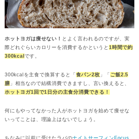
ホットヨガは痩せない！
とよく言われるのですが、実
際どれぐらいカロリーを消費するかというと
1時間で約
300kcal
です。
300kcalを主食で換算すると「
食パン2枚
」「
ご飯2.5
膳
」相当なので結構消費できますし、言い換えると、
ホットヨガ1回で1日分の主食分消費できる！
何にもやってなかった人がホットヨガを始めて痩せな
いってことは、理論上はないでしょう。
ちなみに以前に受けたラバの
ナイトサーフィンFocus