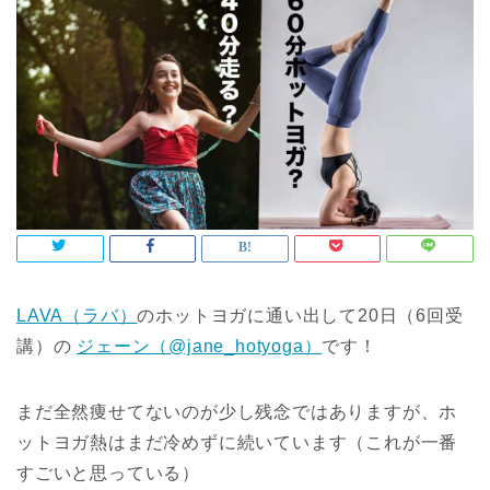
LAVA（ラバ）
のホットヨガに通い出して20日（6回受
講）の
ジェーン（@jane_hotyoga）
です！
まだ全然痩せてないのが少し残念ではありますが、ホ
ットヨガ熱はまだ冷めずに続いています（これが一番
すごいと思っている）